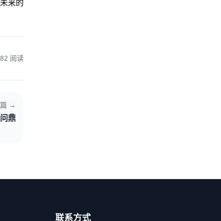
未来的
82 阅读
篇 →
双问鼎
联系方式