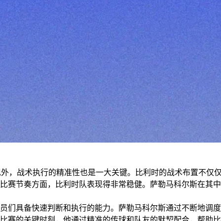
现外，战术执行的精准性也是一大关键。比利时的战术布置不仅
比赛节奏方面，比利时队表现得非常稳健。萨勒马科尔斯在其中
员们具备快速判断和执行的能力。萨勒马科尔斯通过不断地调度
比赛的关键时刻，他通过精准的传球和队友的默契配合，帮助比