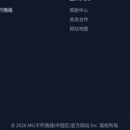
朽情缘
帮助中心
商务合作
网站地图
© 2026
MG不朽情缘(中国区)官方网站
Inc. 版权所有.