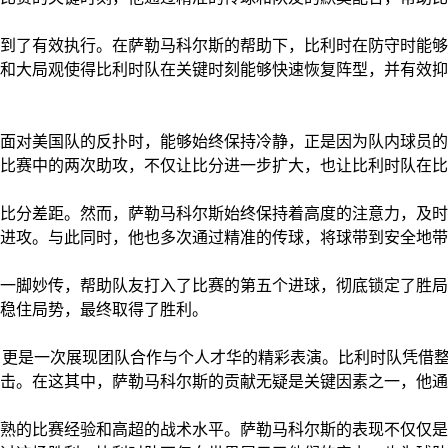
到了有效执行。在萨勒马科尔斯的帮助下，比利时在防守时能够
和大局观使得比利时队在关键时刻能够快速恢复阵型，并有效抑
面对美国队的反扑时，能够始终保持冷静，正是因为队内球员的
比赛中的两次助攻，不仅让比分进一步扩大，也让比利时队在比
比分差距。然而，萨勒马科尔斯始终保持着高度的注意力，及时
进攻。与此同时，他也多次通过精准的传球，将球带到安全地带
一脚妙传，帮助队友打入了比赛的第五个进球，彻底锁定了胜局
稳住局势，最终取得了胜利。
，更是一次展现团队合作与个人才华的精彩表演。比利时队凭借
击。在这其中，萨勒马科尔斯的贡献无疑是关键因素之一，他通
熟的比赛经验和高超的战术水平。萨勒马科尔斯的表现不仅仅是