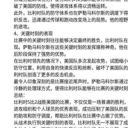
破了美国的防线，使得进攻体系得以流畅运转。
此外，比利时队的防守体系也在萨勒马科尔斯的调度下得
织反击，迅速通过传球和跑动改变场上的局势。他的视野
的进攻。
4、关键时刻的表现
比赛中的关键时刻往往能够决定最终的胜负，比利时队在
现。萨勒马科尔斯在这些关键时刻的发挥堪称神奇。他在
后阶段保持了强势的优势。
在比利时领先的情况下，美国队多次发起攻势，试图缩小
防守位置，利用自身的快速反应和抢断，破坏了美国队的
利时队创造了更多的反击机会。
最令人印象深刻的是比赛接近尾声时，萨勒马科尔斯通过
冷静的处理球方式，使得比利时队能够在比赛的关键时刻
总结：
比利时5比2战胜美国的比赛，不仅仅是一场普通的胜利
进攻组织和个人球员的优秀表现，成功压制了美国队的反
的助攻和防守调度，帮助比利时队在比赛中占据了优势。
从战术执行到关键时刻的表现，比利时队无一不展现了成