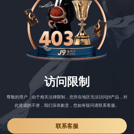
访问限制
尊敬的用户，由于相关法律限制，您所在地区无法访问J9产品，对
此造成的不便，我们深表歉意，您如有疑问请联系客服。
联系客服